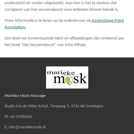
onderzocht en verder uitgewerkt. Aan hen is het te danken dat
corrigeren van het verzamelpunt voor iedereen binnen bereik is.
Meer informatie is te lezen op de website van de
Assemblage Point
Association.
Een deel van bovenstaande tekst en afbeeldingen zijn ontleend aan
het boek ‘Het Verzamelpunt’ van John Whale.
Marieke Mosk Massage
Studio 4 in de Witte Schuit,
Timpweg 3, 9731 AK Groningen
M: 06 55582642
E: info@mariekemosk.nl