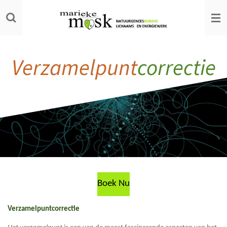
Ga
direct
naar
de
hoofdinhoud
Verzamelpunt
correctie
Boek Nu
Verzamelpuntcorrectie